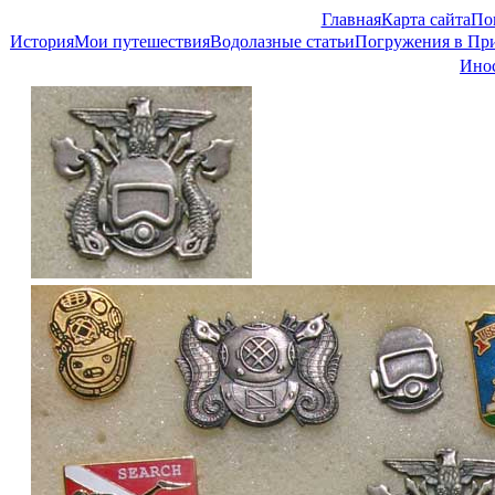
Главная
Карта сайта
По
История
Мои путешествия
Водолазные статьи
Погружения в Пр
Инос