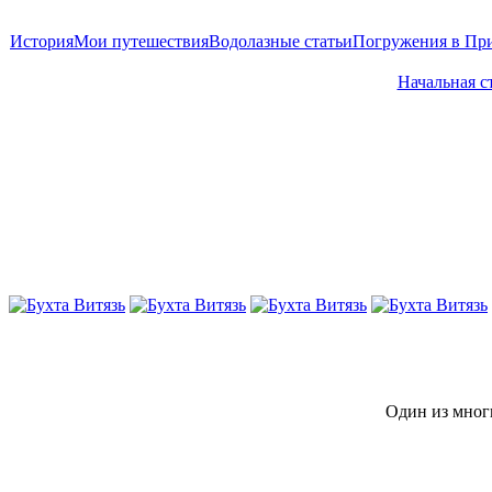
История
Мои путешествия
Водолазные статьи
Погружения в Пр
Начальная с
Один из многи