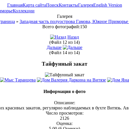
Главная
Карта сайта
Поиск
Контакты
Галерея
English Version
иморье
Коллекции
Галерея
траница
»
Западная часть полуострова Гамова, Южное Приморь
Всего фотографий:150
Назад
(Файл 12 из 14)
Дальше
(Файл 14 из 14)
Тайфунный закат
Информация о фото
Описание:
х красивых закатов, регулярно наблюдаемых в бухте Витязь. Авг
Число просмотров:
2126
Оценка:
5,00 (6 Оценки)