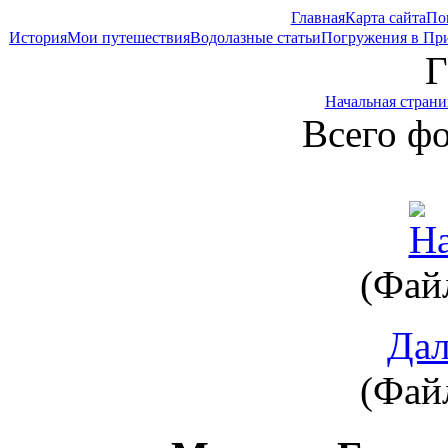
Главная
Карта сайта
По
История
Мои путешествия
Водолазные статьи
Погружения в Пр
Г
Начальная страни
Всего ф
(Файл
Да
(Файл